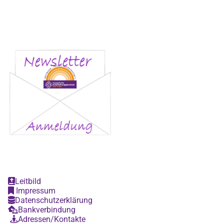
Leitbild

Impressum

Datenschutzerklärung

Bankverbindung

Adressen/Kontakte
