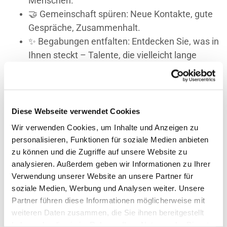
Menschen.
🤝 Gemeinschaft spüren: Neue Kontakte, gute
Gespräche, Zusammenhalt.
✨ Begabungen entfalten: Entdecken Sie, was in
Ihnen steckt – Talente, die vielleicht lange
geschlummert haben.
💬 Mitbestimmen: In unserer Gemeinde zählt
Ihre Stimme, Ihre Idee, Ihre Sicht.
Diese Webseite verwendet Cookies
Ehrenamt ist keine Pflicht – es ist eine Freude, die
Wir verwenden Cookies, um Inhalte und Anzeigen zu
Kreise zieht.
personalisieren, Funktionen für soziale Medien anbieten
zu können und die Zugriffe auf unsere Website zu
analysieren. Außerdem geben wir Informationen zu Ihrer
Verwendung unserer Website an unsere Partner für
2000 Jahre Ehrenamt – auch eine Tradition

soziale Medien, Werbung und Analysen weiter. Unsere
gelebten Glaubens
Partner führen diese Informationen möglicherweise mit
weiteren Daten zusammen, die Sie ihnen bereitgestellt
Ehrenamt hat in der Kirche eine lange Tradition -
haben oder die sie im Rahmen Ihrer Nutzung der Dienste