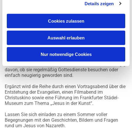
anregen.
Details zeigen
Dabei geht es um Fragen, die auch heute aktuell sind: Wie
gehen wir mit Zweifeln um? Woher nehmen Menschen
Mut? Wie reagieren wir auf Leistungsdruck? Was bedeutet
Cookies zulassen
Gerechtigkeit? Und was können alte biblische Geschichten
für unser Leben heute bedeuten?
Auswahl erlauben
Die Gottesdienste finden jeweils um 11 Uhr in der
Christuskirche sowie um 9.30 Uhr wechselnd in den
weiteren Kirchen der Auferstehungsgemeinde statt.
Nur notwendige Cookies
Alle Interessierten sind herzlich willkommen – unabhängig
davon, ob sie regelmäßig Gottesdienste besuchen oder
einfach neugierig geworden sind.
Ergänzt wird die Reihe durch einen Vortragsabend über die
Entstehung der Evangelien, einen Filmabend im
Christuskino sowie eine Führung im Frankfurter Städel-
Museum zum Thema „Jesus in der Kunst“.
Lassen Sie sich einladen zu einem Sommer voller
Begegnungen mit den Geschichten, Bildern und Fragen
rund um Jesus von Nazareth.