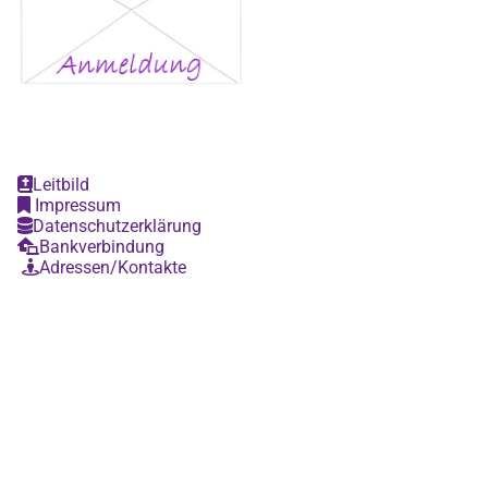
Leitbild

Impressum

Datenschutzerklärung

Bankverbindung

Adressen/Kontakte
