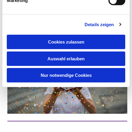
Marketing
Ganz gleich, ob Sie oft kommen, selten oder zum ersten
Mal:
Details zeigen
Herzlich willkommen!
Cookies zulassen
Auswahl erlauben
Nur notwendige Cookies