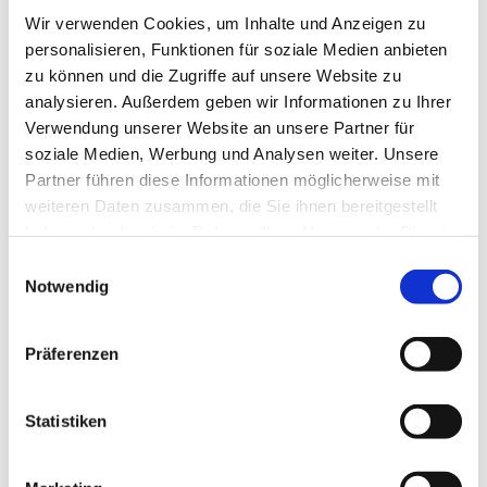
organisiert sein.
Wir verwenden Cookies, um Inhalte und Anzeigen zu
Bei uns entscheiden gewählte Menschen im
personalisieren, Funktionen für soziale Medien anbieten
Kirchenvorstand gemeinsam – über Gottesdienste,
zu können und die Zugriffe auf unsere Website zu
Finanzen, Gebäude, Hilfe für andere. Frauen und Männer
analysieren. Außerdem geben wir Informationen zu Ihrer
sind gleichberechtigt - in Leitung wie auf der Kanzel.
Verwendung unserer Website an unsere Partner für
soziale Medien, Werbung und Analysen weiter. Unsere
Wir feiern das Leben – mit Gottesdiensten, Festen, Musik
Partner führen diese Informationen möglicherweise mit
und Engagement für die Welt.
weiteren Daten zusammen, die Sie ihnen bereitgestellt
haben oder die sie im Rahmen Ihrer Nutzung der Dienste
Taufen, Trauungen, Konfirmationen, Abschiede – wir
gesammelt haben.
begleiten Menschen in allen Lebensphasen.
Einwilligungsauswahl
Notwendig
Evangelische Gemeinde sein heißt für uns: Glauben
leben. Verantwortung übernehmen. Für andere da sein.
Präferenzen
Für Gerechtigkeit einstehen. Für die Schöpfung handeln.
Es heißt auch Fragen stellen und Zweifeln dürfen.
Statistiken
Mitgestalten dürfen. Hoffnung teilen.
Und es heißt auch: Gemeinsam auf dem Weg sein.