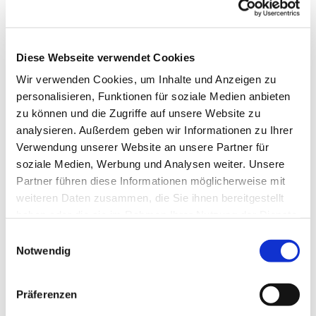
irina.voege@
auferstehungsgemeinde-bad-vilbel.de
Pfarrer Dr. Klaus Neumeier
Diese Webseite verwendet Cookies
Grüner Weg 2
Tel: 06101 - 12 83 82
Wir verwenden Cookies, um Inhalte und Anzeigen zu
Mail:
personalisieren, Funktionen für soziale Medien anbieten
klaus.neumeier@
zu können und die Zugriffe auf unsere Website zu
auferstehungsgemeinde-bad-vilbel.de
analysieren. Außerdem geben wir Informationen zu Ihrer
Gemeindepädagogin Martina Radgen
Verwendung unserer Website an unsere Partner für
Büro: Grüner Weg 4
soziale Medien, Werbung und Analysen weiter. Unsere
Tel: 06101 99 52 899
Partner führen diese Informationen möglicherweise mit
Mail:
martina.radgen@
weiteren Daten zusammen, die Sie ihnen bereitgestellt
auferstehungsgemeinde-bad-vilbel.de
haben oder die sie im Rahmen Ihrer Nutzung der Dienste
gesammelt haben.
Gemeindereferent Thorsten Mebus
Einwilligungsauswahl
Büro: Grüner Weg 4
Notwendig
Tel: 06101 99 52 900
Mail:
thorsten.mebus@
Präferenzen
auferstehungsgemeinde-bad-vilbel.de