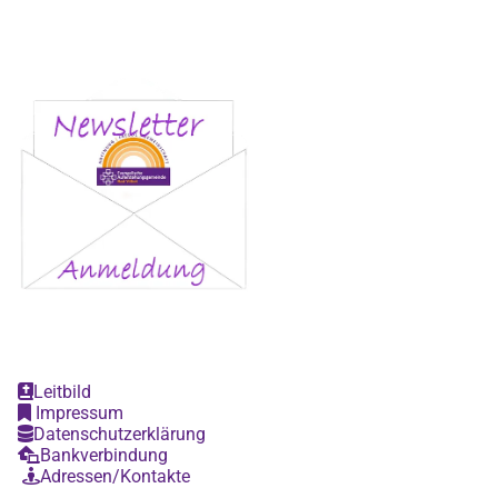
Leitbild

Impressum

Datenschutzerklärung

Bankverbindung

Adressen/Kontakte
