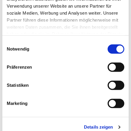
Verwendung unserer Website an unsere Partner für
soziale Medien, Werbung und Analysen weiter. Unsere
Partner führen diese Informationen möglicherweise mit
weiteren Daten zusammen, die Sie ihnen bereitgestellt
haben oder die sie im Rahmen Ihrer Nutzung der Dienste
gesammelt haben.
Einwilligungsauswahl
Notwendig
Präferenzen
Statistiken
Evangelische Auferstehungsgemeinde Bad Vilbel
Marketing
Johann-Strauß-Straße 1
61118 Bad Vilbel;
Details zeigen
Tel:
06101 - 984740