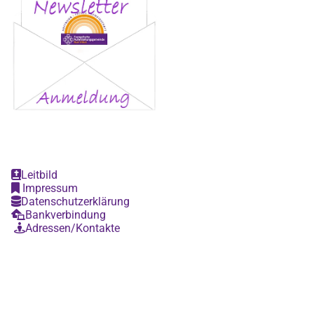
Leitbild

Impressum

Datenschutzerklärung

Bankverbindung

Adressen/Kontakte
