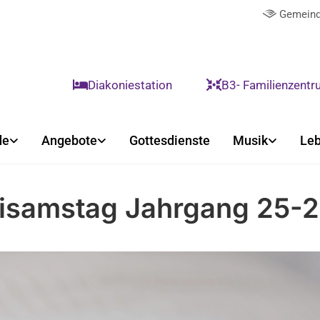
Gemeind

Diakoniestation
B3- Familienzent


de
Angebote
Gottesdienste
Musik
Leb
isamstag Jahrgang 25-2