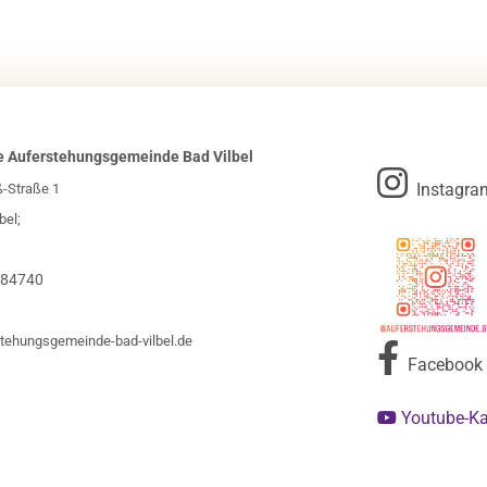
e Auferstehungsgemeinde Bad Vilbel

Instagra
ß-Straße 1
bel;
984740
tehungsgemeinde-bad-vilbel.de

Facebook
Youtube-K
