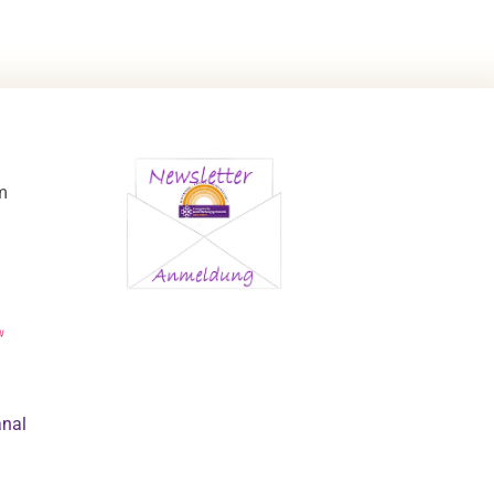
m
anal