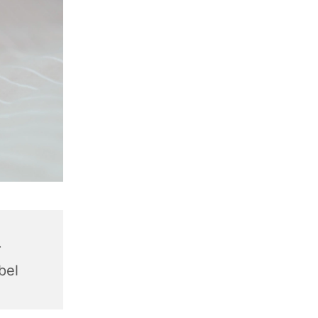
r
bel