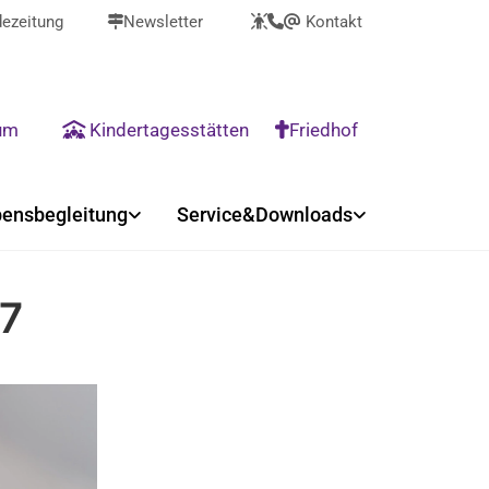
ezeitung
Newsletter
Kontakt



@
rum
Kindertagesstätten
Friedhof


ensbegleitung
Service&Downloads
7