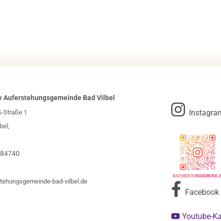
e Auferstehungsgemeinde Bad Vilbel

Instagra
ß-Straße 1
bel;
984740
tehungsgemeinde-bad-vilbel.de

Facebook
Youtube-K
