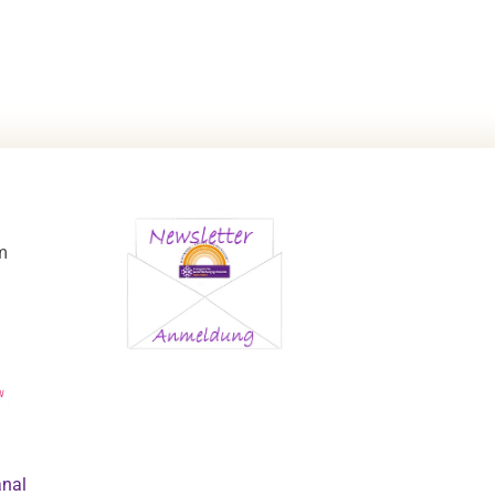
m
anal