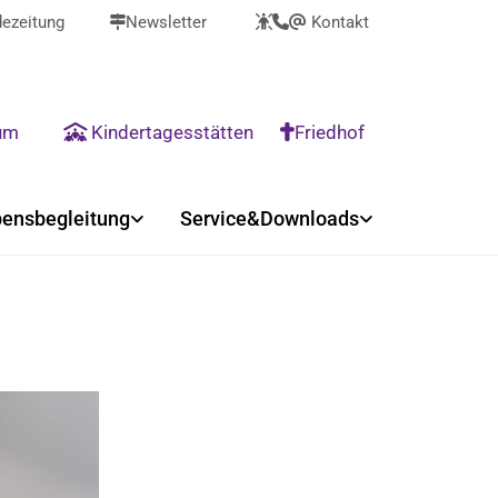
ezeitung
Newsletter
Kontakt



@
rum
Kindertagesstätten
Friedhof


ensbegleitung
Service&Downloads