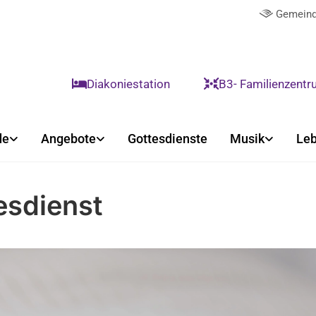
Gemeind

Diakoniestation
B3- Familienzent


de
Angebote
Gottesdienste
Musik
Leb
esdienst