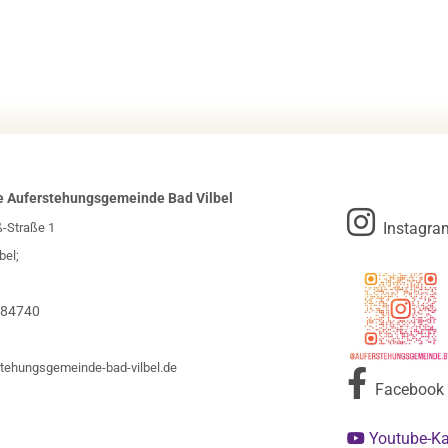
e Auferstehungsgemeinde Bad Vilbel

Instagra
ß-Straße 1
bel;
984740
tehungsgemeinde-bad-vilbel.de

Facebook
Youtube-K
