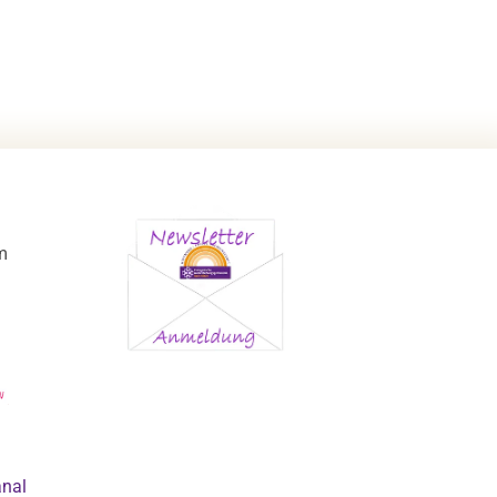
m
anal