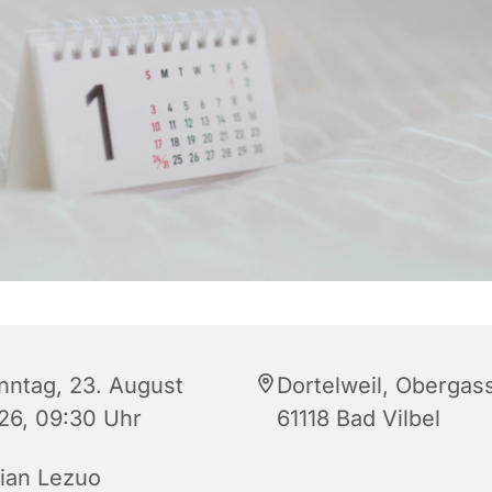
nntag, 23. August
Dortelweil, Obergass
26, 09:30 Uhr
61118 Bad Vilbel
lian Lezuo