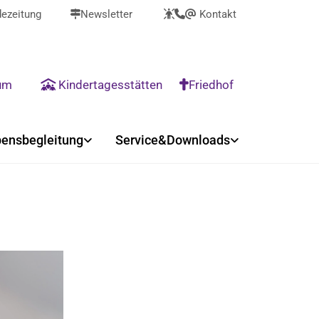
ezeitung
Newsletter
Kontakt



@
rum
Kindertagesstätten
Friedhof


ensbegleitung
Service&Downloads