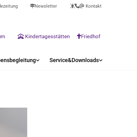
ezeitung
Newsletter
Kontakt



@
rum
Kindertagesstätten
Friedhof


ensbegleitung
Service&Downloads