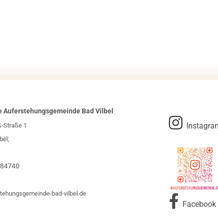
e Auferstehungsgemeinde Bad Vilbel

Instagra
ß-Straße 1
bel;
984740
tehungsgemeinde-bad-vilbel.de

Facebook