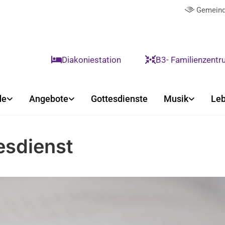
Gemeind

Diakoniestation
B3- Familienzent


de
Angebote
Gottesdienste
Musik
Leb
esdienst