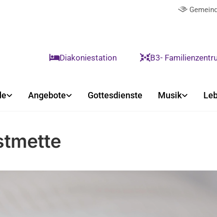
Gemeind

Diakoniestation
B3- Familienzent


de
Angebote
Gottesdienste
Musik
Leb
stmette