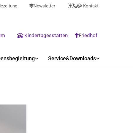
ezeitung
Newsletter
Kontakt



@
rum
Kindertagesstätten
Friedhof


ensbegleitung
Service&Downloads