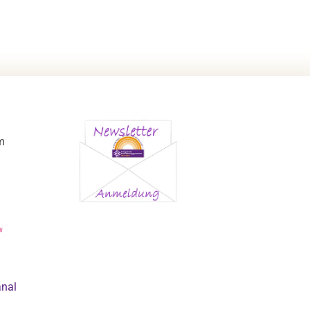
m
anal