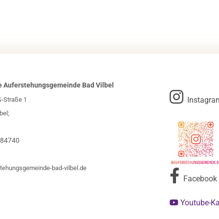
e Auferstehungsgemeinde Bad Vilbel

Instagra
ß-Straße 1
bel;
984740
tehungsgemeinde-bad-vilbel.de

Facebook
Youtube-K
