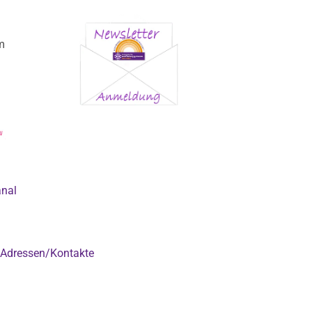
m
anal
Adressen/Kontakte
