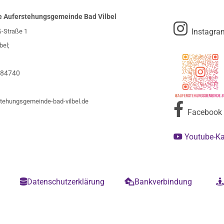
e Auferstehungsgemeinde Bad Vilbel

Instagra
ß-Straße 1
bel;
984740
tehungsgemeinde-bad-vilbel.de

Facebook
Youtube-K

m
Datenschutzerklärung
Bankverbindung

