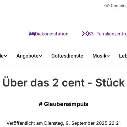
Gemeind

Diakoniestation
B3- Familienzent


de
Angebote
Gottesdienste
Musik
Leb
Über das 2 cent - Stück
#
Glaubensimpuls
Veröffentlicht am Dienstag, 9. September 2025 22:21