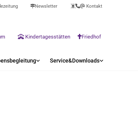
ezeitung
Newsletter
Kontakt



@
rum
Kindertagesstätten
Friedhof


ensbegleitung
Service&Downloads