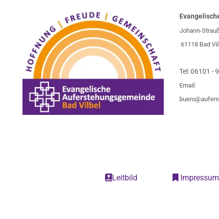
Evangelisch
Johann-Strau
61118 Bad Vil
Tel:
06101 - 
Email:
buero@aufers
Leitbild
Impressu

