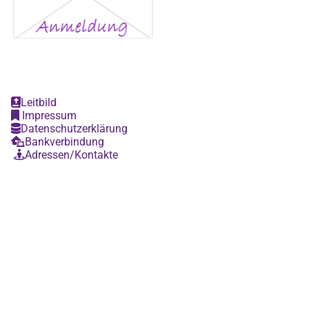
Leitbild

Impressum

Datenschutzerklärung

Bankverbindung

Adressen/Kontakte
