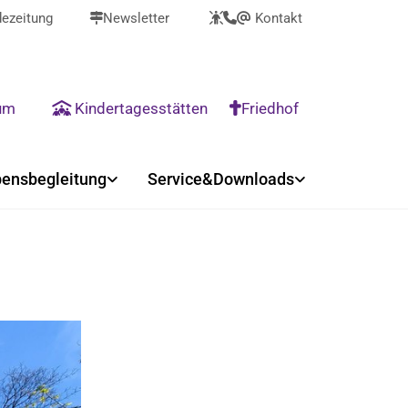
ezeitung
Newsletter
Kontakt



@
rum
Kindertagesstätten
Friedhof


ensbegleitung
Service&Downloads