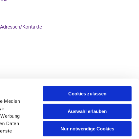
Adressen/Kontakte

Cookies zulassen
le Medien
ir
Auswahl erlauben
, Werbung
ren Daten
Nur notwendige Cookies
ienste