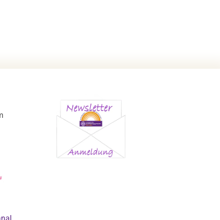
m
anal