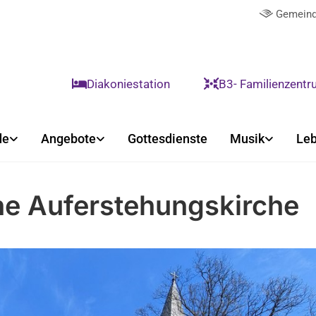
Gemeind

Diakoniestation
B3- Familienzent


de
Angebote
Gottesdienste
Musik
Leb
ne Auferstehungskirche