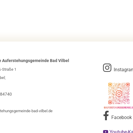
e Auferstehungsgemeinde Bad Vilbel

Instagra
ß-Straße 1
bel;
984740
tehungsgemeinde-bad-vilbel.de

Facebook
Youtube-K
