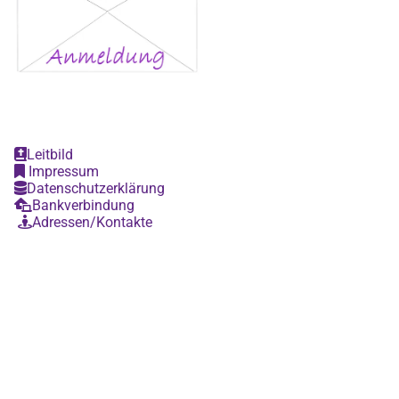
Leitbild

Impressum

Datenschutzerklärung

Bankverbindung

Adressen/Kontakte
