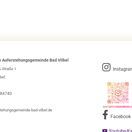
e Auferstehungsgemeinde Bad Vilbel

Instagra
ß-Straße 1
bel;
984740
tehungsgemeinde-bad-vilbel.de

Facebook
Youtube-K
