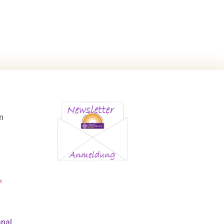
m
anal