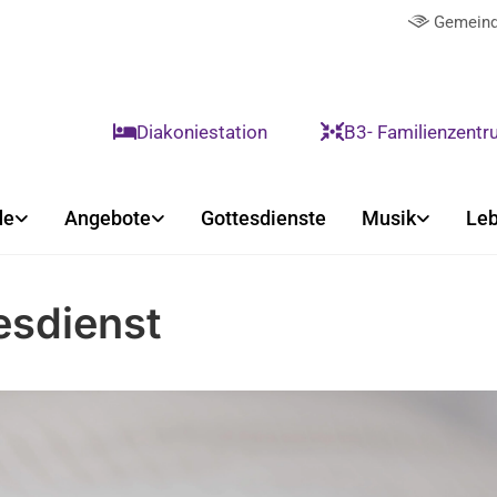
Gemeind

Diakoniestation
B3- Familienzent


de
Angebote
Gottesdienste
Musik
Leb
esdienst