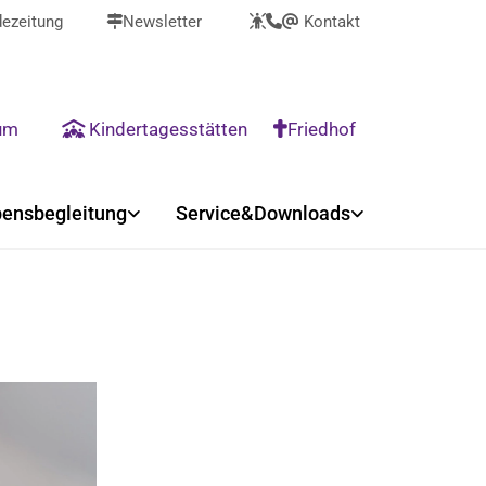
ezeitung
Newsletter
Kontakt



@
rum
Kindertagesstätten
Friedhof


ensbegleitung
Service&Downloads