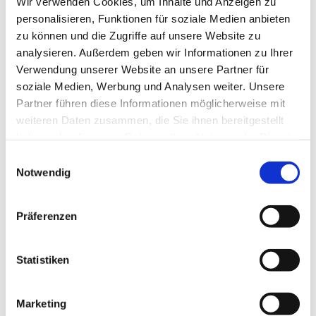
Dies könnte Sie auch
Wir verwenden Cookies, um Inhalte und Anzeigen zu
personalisieren, Funktionen für soziale Medien anbieten
interessieren
zu können und die Zugriffe auf unsere Website zu
analysieren. Außerdem geben wir Informationen zu Ihrer
Verwendung unserer Website an unsere Partner für
soziale Medien, Werbung und Analysen weiter. Unsere
Partner führen diese Informationen möglicherweise mit
weiteren Daten zusammen, die Sie ihnen bereitgestellt
haben oder die sie im Rahmen Ihrer Nutzung der Dienste
gesammelt haben.
Einwilligungsauswahl
Notwendig
Präferenzen
Statistiken
Marketing