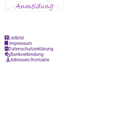
Leitbild

Impressum

Datenschutzerklärung

Bankverbindung

Adressen/Kontakte
