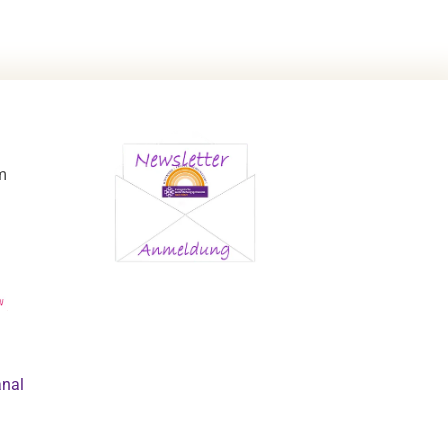
m
anal