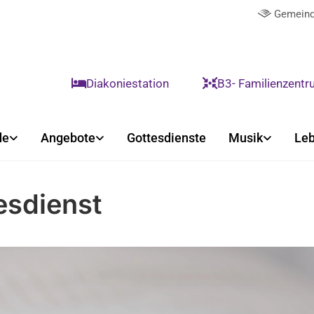
Gemeind

Diakoniestation
B3- Familienzent


de
Angebote
Gottesdienste
Musik
Leb
esdienst