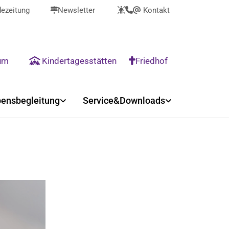
ezeitung
Newsletter
Kontakt



@
rum
Kindertagesstätten
Friedhof


ensbegleitung
Service&Downloads