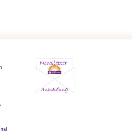
m
anal