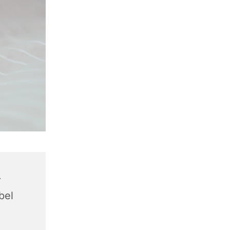
r
bel