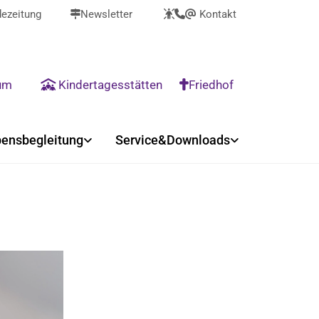
ezeitung
Newsletter
Kontakt



@
rum
Kindertagesstätten
Friedhof


ensbegleitung
Service&Downloads