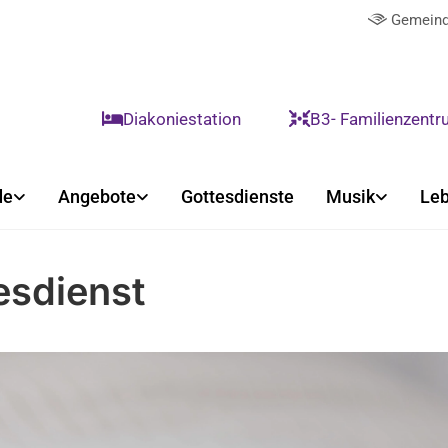
Gemeind

Diakoniestation
B3- Familienzent


de
Angebote
Gottesdienste
Musik
Leb
esdienst