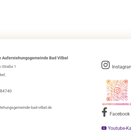
e Auferstehungsgemeinde Bad Vilbel

Instagra
ß-Straße 1
bel;
984740
tehungsgemeinde-bad-vilbel.de

Facebook
Youtube-K
