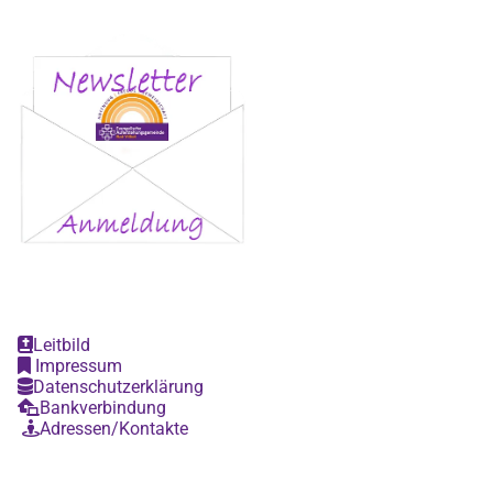
Leitbild

Impressum

Datenschutzerklärung

Bankverbindung

Adressen/Kontakte
