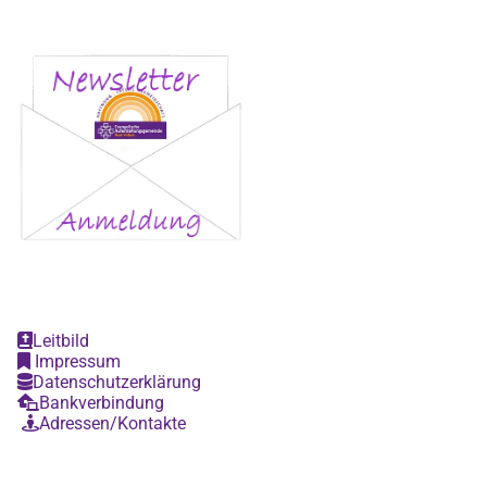
Leitbild

Impressum

Datenschutzerklärung

Bankverbindung

Adressen/Kontakte
