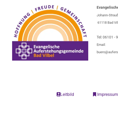
Evangelisch
Johann-Strau
61118 Bad Vil
Tel:
06101 - 
Email:
buero@aufers
Leitbild
Impressu

