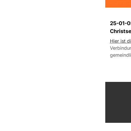
25-01-05
Christs
Hier ist d
Verbindun
gemeindl