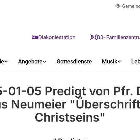
Gemeind

Diakoniestation
B3- Familienzent


de
Angebote
Gottesdienste
Musik
Leb
-01-05 Predigt von Pfr. 
s Neumeier "Überschrif
Christseins"