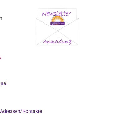
m
anal
Adressen/Kontakte
