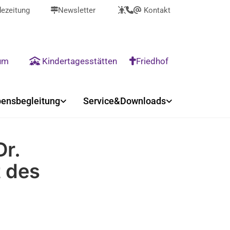
ezeitung
Newsletter
Kontakt



@
rum
Kindertagesstätten
Friedhof


ensbegleitung
Service&Downloads
Dr.
t des