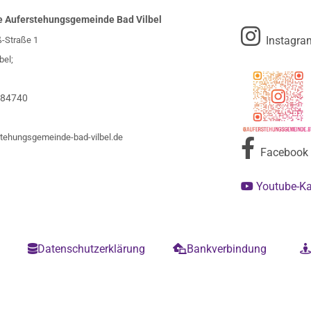
e Auferstehungsgemeinde Bad Vilbel

Instagra
ß-Straße 1
bel;
984740
tehungsgemeinde-bad-vilbel.de

Facebook
Youtube-K

m
Datenschutzerklärung
Bankverbindung

